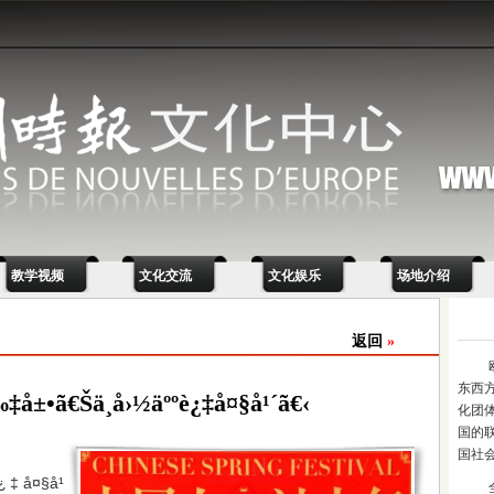
教学视频
文化交流
文化娱乐
场地介绍
返回
»
东西
å±•ã€Šä¸­å›½äººè¿‡å¤§å¹´ã€‹
化团
国的
国社
è¿‡å¤§å¹