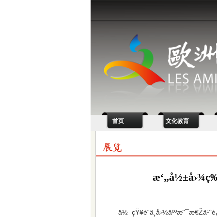
首页
文化教育
æ‘„å½±å›¾ç‰‡
ä½ çŸ¥é“ä¸­å›½äººæ˜¯æ€Žä¹ˆ