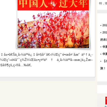
特，
•
2
•
2
的未
•
华
•
华
‰‡å±•ã€Šä¸­å›½äººè¿‡å¤§å¹´ã€‹ï¼Œç”¨é•œå¤´åæ˜ äº†ä¸­
Œç”»é¢å”¯ç¾Žï¼Œå±•ç¤ºäº†ä¸­å›½äººå–œæ‚¦è¿Žæ–
•
【
å¤§å®¶çš„ç›®å…‰ã€‚
旅！