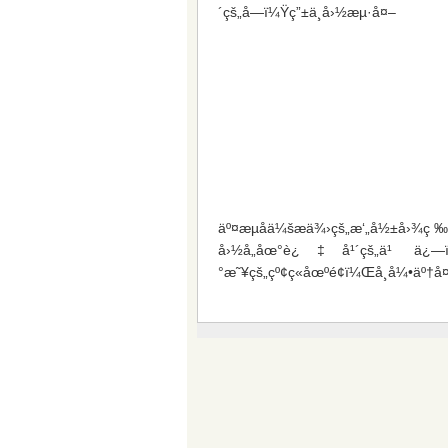
´çš„å—ï¼Ÿç”±ä¸­å›½æµ·å¤–
äº¤æµåä¼šæä¾›çš„æ‘„å½±å›¾ç
å›½å„åœ°è¿‡å¹´çš„ä¹ ä¿—ï¼
°æ˜¥çš„çº¢ç«åœºé¢ï¼Œå¸å¼•äº†