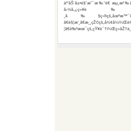
äº’åŠ¨å±•è§ˆæ˜¯æ‰“é€ æµ¸æ²‰å¼
å›½å„¿ç«¥è‰ºæ
¸å‰§ç›®çš„åœºæ™¯ï¼Œé€
ã€è§¦æ‘¸ã€æ¸¸çŽ©çš„å½¢å¼ï
¦ã€è‰ºæœ¯çš„çŸ¥è¯†ï¼Œç»åŽ†ä