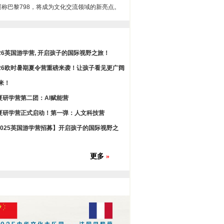
堪称巴黎798，将成为文化交流领域的新亮点。
026英国游学营, 开启孩子的国际视野之旅！
026欧时暑期夏令营重磅来袭！让孩子看见更广阔
来！
夏研学营第二团：AI赋能营
夏研学营正式启动！第一弹：人文科技营
2025英国游学营招募】开启孩子的国际视野之
更多
»
Œå¹¶å¤šæ¬¡è£èŽ·å„ç§è‰ºæœ¯å¤§å¥–