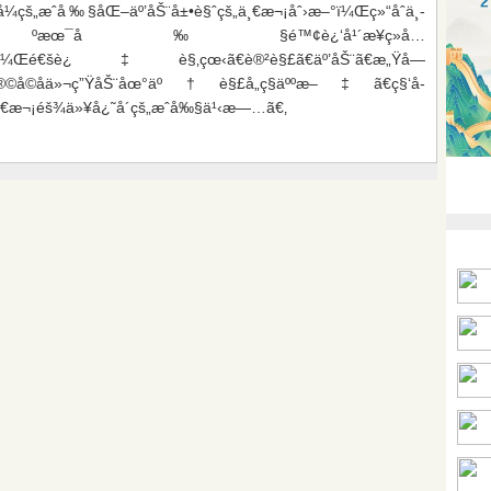
çš„æˆå‰§åŒ–äº’åŠ¨å±•è§ˆçš„ä¸€æ¬¡åˆ›æ–°ï¼Œç»“åˆä¸­
œ¯å‰§é™¢è¿‘å¹´æ¥ç»å…
šè¿‡è§‚çœ‹ã€è®²è§£ã€äº’åŠ¨ã€æ„Ÿå—
¼Œè®©å­©å­ä»¬ç”ŸåŠ¨åœ°äº†è§£å„ç§äººæ–‡ã€ç§‘å­
¸€æ¬¡éš¾ä»¥å¿˜å´çš„æˆå‰§ä¹‹æ—…ã€‚