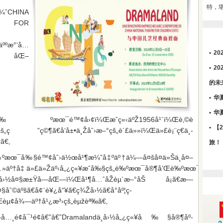
特，
ˆCHINA
E FOR
ººæ°‘å…
•
2
åŒ–
•
2
的未
•
华
•
华
ºæœ¯é™¢å›¢ï¼Œæˆç«‹äºŽ1956å¹´ï¼Œè‚©è
•
【
¶ã€å‘å±•ä¸Žåˆ›æ–°çš„è´£ä»»ï¼Œä»£è¡¨ç€ä¸­
ã€‚
旅！
«¥è‰ºæœ¯å‰§é™¢åˆ›ä½œå¹¶æ¼”å‡ºäº†ä¼—å¤šå¤ä»Šä¸­å¤–
»äº†å‡ ä»£ä»Žäº‹å„¿ç«¥æˆå‰§çš„è‰ºæœ¯å®¶å’Œè‰ºæœ¯éª¨å¹²ï¼
›½å¤§æ±Ÿå—åŒ—ï¼Œå¹¶å…ˆåŽèµ´æ–°åŠ å¡ã€æ—
ˆ©äºšã€å¢¨è¥¿å“¥ã€ç¾Žå›½ã€å°åº¦ç­
èµ¢å¾—äº†å¹¿æ³›çš„èµžèª‰ã€‚
å…¸é¢å¯¹é¢â€”â€”Dramalandä¸­å›½å„¿ç«¥å‰§å®¶åº­