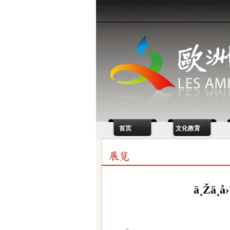
首页
文化教育
ä¸Žä¸­å