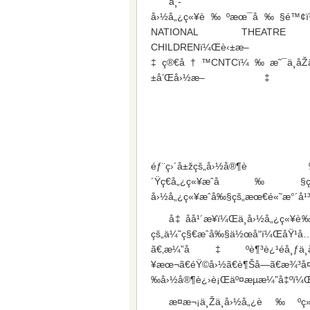
ä¸­
å›½å„¿ç«¥è‰ºæœ¯å‰§é™¢ï¼
NATIONAL THEATR
CHILDRENï¼Œè‹±æ–
‡ç®€å†™CNTCï¼‰æ˜¯ä¸­åŽä
±å’Œå›½æ–‡
éƒ¨ç›´å±žçš„å›½å®¶è‰
´Ÿç€å„¿ç«¥æˆå‰§çš„ç ”ç©
å›½å„¿ç«¥æˆå‰§çš„æœ€é«˜æ°´å¹³
å‡ åå¹´æ¥ï¼Œä¸­å›½å„¿ç
çš„ä¼˜ç§€æˆå‰§ä½œå“ï¼ŒåŸ¹å…
ã€‚æ¼”å‡ºè¶³è¿¹éå¸ƒä¸­å
¥æœ¬ã€éŸ©å›½ã€è¶Šå—ã€æ¾³å¤§å
‰å›½å®¶è¿›è¡Œäº¤æµæ¼”å‡ºï¼Œ
æ­¤æ¬¡ä¸Žä¸­å›½å„¿è‰ºç»