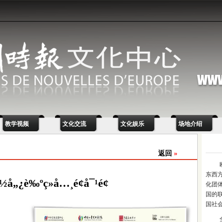
教学视频
文化交流
文化娱乐
场地介绍
返回
»
东西
›½å„¿è‰ºç»å…¸é¢å¯¹é¢
化团
国的
国社