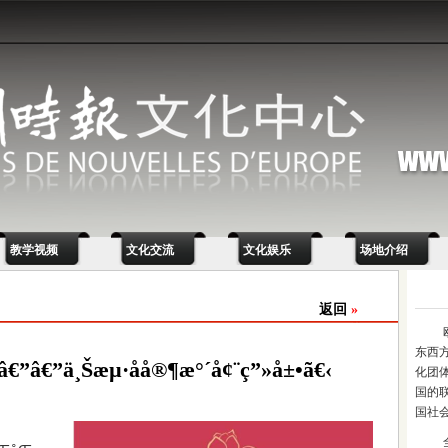
教学视频
文化交流
文化娱乐
场地介绍
返回
»
东西
â€”â€”ä¸Šæµ·åå®¶æ°´å¢¨ç”»å±•ã€‹
化团
国的
国社