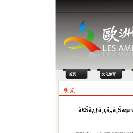
首页
文化教育
ã€Šå¿ƒä¸­çš„ä¸Šæµ·