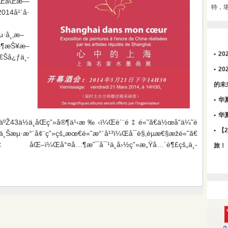
´ï¼ŒåŒæ—
特，
å¹´å·
·å¸‚æ–
—¶æŠ¥æ–
•
2
å¿ƒä¸­
•
2
的未
•
华
•
华
äºŽ43ä½ä¸åŒç”»å®¶ä¹‹æ‰‹ï¼Œè´¨é‡é«˜ã€ä½œå“ä¼˜è
•
【
¸Šæµ·æ°´å¢¨ç”»çš„æœ€é«˜æ°´å¹³ï¼Œå¯è§‚èµæ€§æžé«˜ã€
‡åŒ–ï¼Œå°¤å…¶æ˜¯å¯¹ä¸­å›½ç”»æ„Ÿå…´è¶£çš„ä¸­
旅！