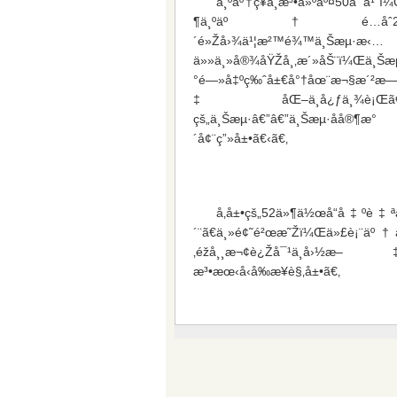
ä¸ºåº†ç¥ä¸­æ³•å»ºäº¤50å‘¨å¹
¶ä¸ºäº†é…åˆ2014
´é»Žå›¾ä¹¦æ²™é¾™ä¸Šæµ·æ‹…
ä»»ä¸»å®¾åŸŽå¸‚æ´»åŠ¨ï¼Œä¸Šæµ
°é—»å‡ºç‰ˆå±€å°†åœ¨æ¬§æ´²æ
‡åŒ–ä¸­å¿ƒä¸¾è¡Œã€Š
çš„ä¸Šæµ·â€”â€”ä¸Šæµ·åå®¶æ°
´å¢¨ç”»å±•ã€‹ã€‚
å‚å±•çš„52ä»¶ä½œå“å‡ºè‡ª
´¨ã€ä¸»é¢˜é²œæ˜Žï¼Œä»£è¡¨äº†ä
‚éžå¸¸æ¬¢è¿Žå¯¹ä¸­å›½æ–
æ³•æœ‹å‹å‰æ¥è§‚å±•ã€‚