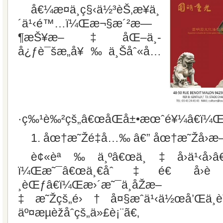
å€¼æ­¤ä¸­ç§‹ä½³èŠ‚æ¥ä¸
´ä¹‹é™…ï¼Œæ¬§æ´²æ—
¶æŠ¥æ–‡åŒ–ä¸­
å¿ƒè¯šæ„å¥‰ä¸Šåˆ«å…
·ç‰¹è‰²çš„â€œåŒå±•æœˆé¥¼â€ï¼Œæ
1. åœ†æ˜Žé‡å…‰ â€” åœ†æ˜Žå›­æ
è¢«èª‰ä¸ºâ€œä¸‡å›­ä¹‹å›­â
ï¼Œæ˜¯â€œä¸€åˆ‡é€ å›­
¸èŒƒâ€ï¼Œæ›´æ˜¯ä¸­åŽæ–
‡æ˜Žçš„é›†å¤§æˆä¹‹ä½œå’Œä
äº¤æµèžåˆçš„ä»£è¡¨ã€‚