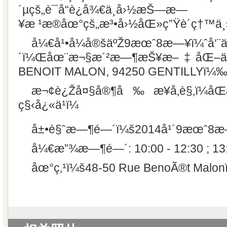
´µçš„è¯å“è¿å¾€ä¸­å›½æŠ—æ—
¥æ ¹æ®åœ°çš„æ³•å›½åŒ»ç”Ÿè´ç†™ä¸š
å¼€å¹•å¼å®šäºŽ9æœˆ8æ—¥ï¼ˆå‘¨ä¸
´ï¼Œåœ¨æ¬§æ´²æ—¶æŠ¥æ–‡åŒ–ä¸­
BENOIT MALON, 94250 GENTILLYï¼‰
æ¬¢è¿Žå¤§å®¶å‰æ¥å‚è§‚ï¼åŒæ
ç§‹å¿«ä¹ï¼
å±•è§ˆæ—¶é—´ï¼š2014å¹´9æœˆ8æ
å¼€æ”¾æ—¶é—´: 10:00 - 12:30 ; 13:
åœ°ç‚¹ï¼š48-50 Rue BenoÃ®t Malon