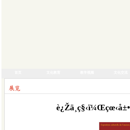
首页
文化教育
教学视频
文化交流
è¿Žä¸­ç§‹ï¼Œçœ‹å±•