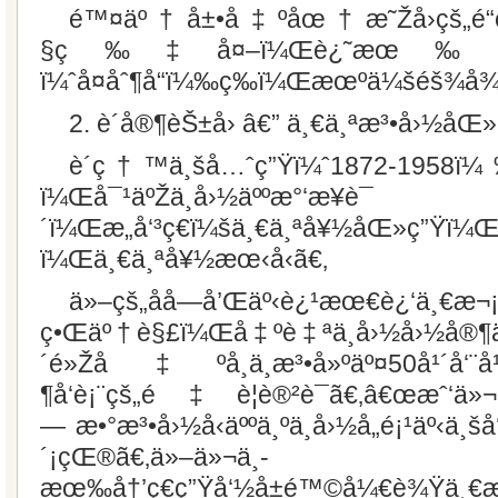
é™¤äº†å±•å‡ºåœ†æ˜Žå›­çš„é“
§ç‰‡å¤–ï¼Œè¿˜æœ‰åäºŒ
ï¼ˆå¤åˆ¶å“ï¼‰ç­‰ï¼Œæœºä¼šéš¾å¾
2. è´å®¶èŠ±å›­ â€” ä¸€ä¸ªæ³•å›½
è´ç†™ä¸šå…ˆç”Ÿï¼ˆ1872-1958ï¼
ï¼Œå¯¹äºŽä¸­å›½äººæ°‘æ¥è¯
´ï¼Œæ„å‘³ç€ï¼šä¸€ä¸ªå¥½åŒ»ç”Ÿï¼
ï¼Œä¸€ä¸ªå¥½æœ‹å‹ã€‚
ä»–çš„åå­—å’Œäº‹è¿¹æœ€è¿‘ä¸€æ¬
ç•Œäº†è§£ï¼Œå‡ºè‡ªä¸­å›½å›½å®¶ä¸»
´é»Žå‡ºå¸­ä¸­æ³•å»ºäº¤50å¹´å‘¨å
¶å‘è¡¨çš„é‡è¦è®²è¯ã€‚â€œæˆ‘ä»
— æ•°æ³•å›½å‹äººä¸ºä¸­å›½å„é¡¹äº‹ä¸šå
´¡çŒ®ã€‚ä»–ä»¬ä¸­
æœ‰å†’ç€ç”Ÿå‘½å±é™©å¼€è¾Ÿä¸€æ