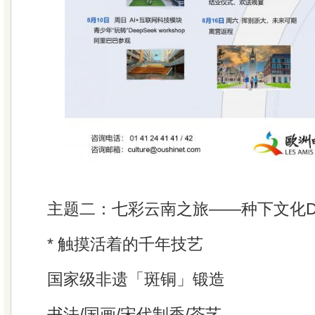
主题二：七彩云南之旅——种下文化D
* 触摸活着的千年技艺
国家级非遗「斑铜」锻造
书法/国画/宋代制香/茶艺