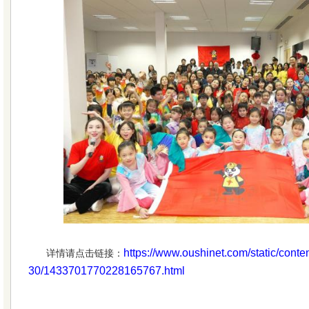
https://www.oushinet.com/static/conte
详情请点击链接：
30/1433701770228165767.html