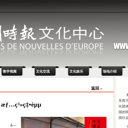
教学视频
文化交流
文化娱乐
场地介绍
返回
»
东西
æƒ…ç³»ç‡•èµµ
化团
国的
国社
–‡å­—