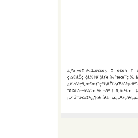
ä¸ºä¸»é¢˜ï¼Œé€šè¿‡é€è§
ç½®åŠç¬¦å½¢ä¹¦åƒè‰ºæœ¯ç­
¿è½½çš„æ€æƒ³ç²¾åŽï¼Œå
°ã€å‘å±•å¼˜æ‰¬äº†ä¸­å›½
¡çº·å‘ˆã€è‡ªç„¶é€ åŒ–çš„ç¥žç§€ç