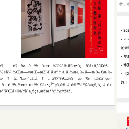
特，
•
2
•
2
的未
•
华
•
华
†è§†è§‰è‰ºæœ¯è®¾è®¡ã€æ•°ç å½±åƒã€è£…
‰å½¢å¼ï¼Œæ—¢æŒ–æŽ˜é˜å‘äº†ä¸­å›½æ±‰å­—æ‰€æ‰
•
【
ˆèµ‹äºˆäº†å…¶æ–°çš„å†…å®¹ï¼Œä¼ æ‰¿ã€åˆ›æ–
旅！
æ–‡å­—è‰ºæœ¯æ‰€å±•çŽ°çš„å®‡å®™ä¹¾å¤çš„ä¸‡è±
µæ°”å’Œå¤©äººåˆä¸€çš„æ€æƒ³ç²¾ç¥žã€‚