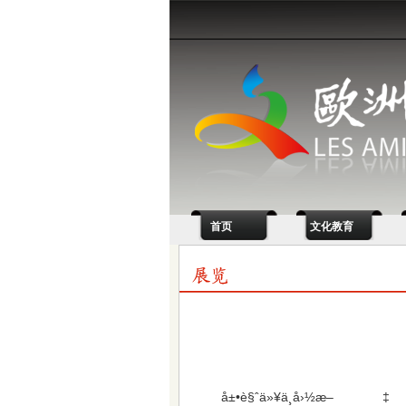
首页
文化教育
å±•è§ˆä»¥ä¸­å›½æ