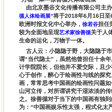
由北京墨谷文化传播有限公司主
将于2018年6月16日
循人体绘画展”
欧洲时报文化中心举办，
担任
徐若谷
较为全面地呈现
关于人
艺术家徐善循
生命的运化，万物于一体。
古人云：小隐隐于野，大隐隐于
谓“当代隐士”，虽然他曾担任十余
计学院院长，但他并不爱交际，且少
心于创作，醉心于绘画性与线的探究
画，常常思考中国画的绘画性问题如
山河立传，对所谓讲究干湿浓淡的传
之。徐善循对于当下的中国画有独到
为：“中国画娱乐性太强，程式化太