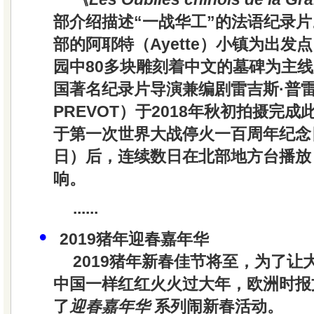
部介绍描述“一战华工”的法语纪录
部的阿耶特（Ayette）小镇为出发
园中80多块雕刻着中文的墓碑为主
国著名纪录片导演兼编剧
雷吉斯·普雷
PREVOT）
于2018年秋初拍摄完成
于第一次世界大战停火一百周年纪念日（
日）后，连续数日在北部地方台播放
响。
......
•
2019猪年迎春嘉年华
2019猪年新春佳节将至，为了让
中国一样红红火火过大年，
欧洲时报
了
迎春嘉年华
系列闹新春活动。