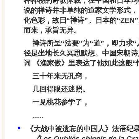
种神秘的诗歌体裁，在中国和日本均
说的禅诗并非单纯的道家文学形式，
化色彩，故曰“禅诗”。日本的“ZEN
而来，承旨无异。
禅诗所呈“法要”为“道”，即力求“
径是坐地长久冥思默想。中国宋朝诗
词 《渔家傲》里表达了他如此这般“
三十年来无孔窍，
几回得眼还迷照。
一见桃花参学了，
......
•
《大战中被遗忘的中国人》法语纪
《Les Oubliés chinois de la G