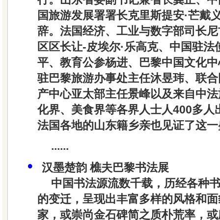
国旅游发展署署长克里斯提安·芒戴
辞。法国经济、工业与数字部司长尼
区区长让-皮埃尔·乐高克、中国驻法
平、教育公参杨进、巴黎中国文化中
驻巴黎旅游办事处主任沐昱玮、联合
产中心亚太部主任景峰以及来自中法
化界、美食界等各界人士人400多人
法国各地的山东籍乡亲也见证了这一
......
•
汉墨楚韵 樵夫巴黎书法展
中国书法源流数千载，历经各种
的变迁，呈现出丰富多样的风格和面
家，或崇尚金石碑简之质朴荒率，或