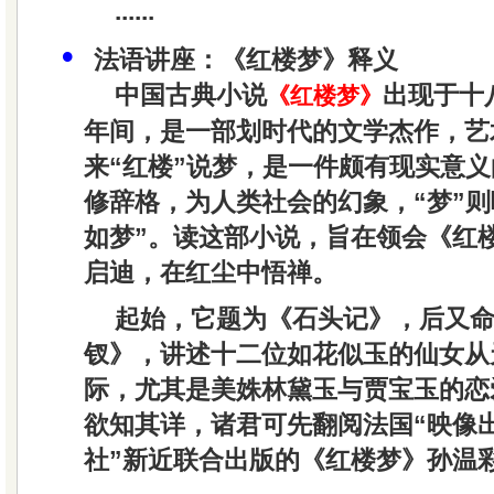
......
•
法语讲座：《红楼梦》释义
中国古典小说
出现于十
《红楼梦》
年间，是一部划时代的文学杰作，艺
来“红楼”说梦，是一件颇有现实意义
修辞格，为人类社会的幻象，“梦”则
如梦”。读这部小说，旨在领会《红
启迪，在红尘中悟禅。
起始，它题为《石头记》，后又
钗》，讲述十二位如花似玉的仙女从
际，尤其是美姝林黛玉与贾宝玉的恋
欲知其详，诸君可先翻阅法国“映像出
社”新近联合出版的《红楼梦》孙温