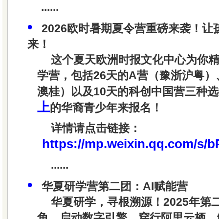
......
•
2026欧时暑期夏令营重磅来袭！
来！
这个夏天欧洲时报文化中心为你精心
学营，包括26天的A营（豫浙沪粤）
澳桂）以及10天的科创中国营三种
上
的华裔青少年来报名！
详情请点击链接：
https://mp.weixin.qq.com/
......
•
华夏研学营第二团：AI赋能营
华夏研学，寻根溯源！
2025年
角，启动数字引擎，穿行阿里云栖，