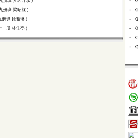
》九册班 罗茗阡菾 )
•
《
九册班 梁昭旋 )
•
《
九册班 徐雅琳 )
•
《
十一册 林佳亭 )
•
《
•
《
•
《