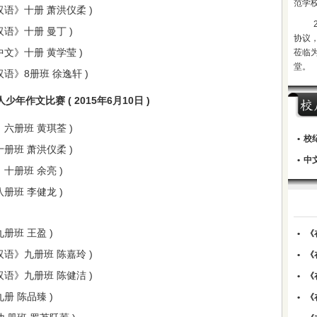
范学
《汉语》十册 萧洪仪柔 )
汉语》十册 曼丁 )
协议
《中文》十册 黄学莹 )
莅临
堂。
汉语》8册班 徐逸轩 )
少年作文比赛 ( 2015年6月10日 )
》六册班 黄琪荃 )
•
校
十册班 萧洪仪柔 )
•
中文
》十册班 余亮 )
八册班 李健龙 )
九册班 王盈 )
•
《
《汉语》九册班 陈嘉玲 )
•
《
《汉语》九册班 陈健洁 )
•
《
九册 陈品臻 )
•
《