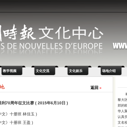
教学视频
文化交流
文化娱乐
场地介绍
返回
»
黎大
70周年征文比赛 ( 2015年6月10日 )
郊的
华人
《中文》十册班 林佳玉 )
认真
《中文》十册班 王盈 )
文名